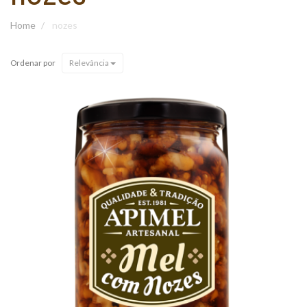
Home
nozes
Ordenar por
Relevância