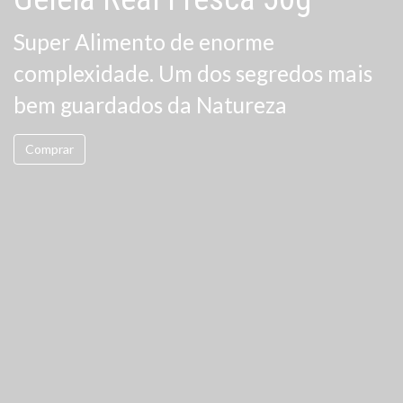
Super Alimento de enorme
Super Alimento, o Pólen é considerado
complexidade. Um dos segredos mais
um dos alimentos mais completos e
bem guardados da Natureza
valiosos...
Ver mais opções
Comprar
Ver mais opções